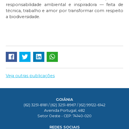
responsabilidade ambiental e inspiradora — feita de
técnica, trabalho e amor por transformar com respeito
a biodiversidade.
Veja outras publicações
GOIÂNIA
(62) 3251-8181 / (62) 3251-8967 / (62) 99122-6142
Avenida Portugal, 482
Setor Oeste - CEP: 74140-020
REDES SOCIAIS