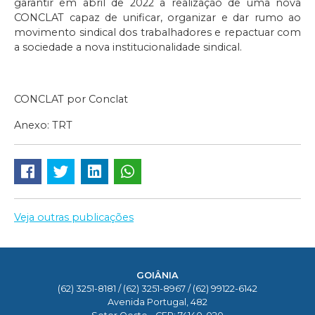
garantir em abril de 2022 a realização de uma nova
CONCLAT capaz de unificar, organizar e dar rumo ao
movimento sindical dos trabalhadores e repactuar com
a sociedade a nova institucionalidade sindical.
CONCLAT por Conclat
Anexo: TRT
Veja outras publicações
GOIÂNIA
(62) 3251-8181 / (62) 3251-8967 / (62) 99122-6142
Avenida Portugal, 482